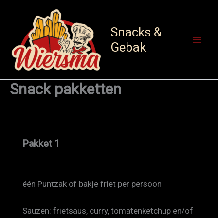
Ga
naar
Snacks &
de
Gebak
inhoud
Snack pakketten
Pakket 1
één Puntzak of bakje friet per persoon
Sauzen: frietsaus, curry, tomatenketchup en/of